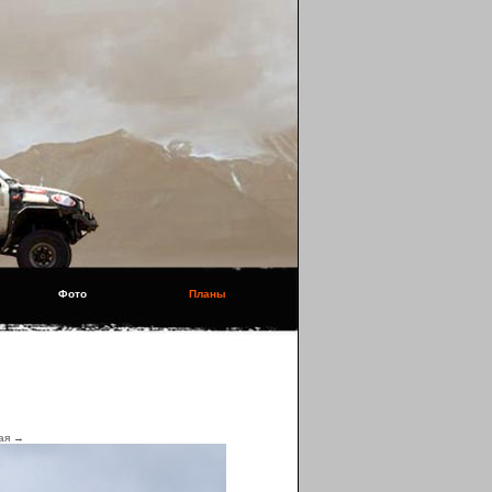
Фото
Планы
ая →