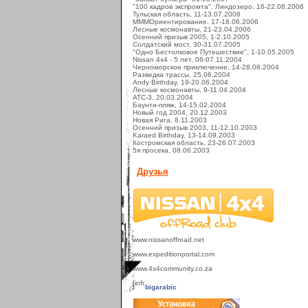
"100 кадров экспромта". Линдозеро. 16-22.08.2006
Тульская область, 11-13.07.2006
МММОриентирование. 17-18.06.2006
Лесные космонавты, 21-23.04.2006
Осенний призыв 2005, 1-2.10.2005
Солдатский мост, 30-31.07.2005
"Одно Бестолковое Путешествие", 1-10.05.2005
Nissan 4x4 - 5 лет, 06-07.11.2004
Черноморское приключение, 14-28.08.2004
Разведка трассы, 25.06.2004
Andy Birthday, 19-20.06.2004
Лесные космонавты, 9-11.04.2004
ATC-3, 20.03.2004
Баунти-пляж, 14-15.02.2004
Новый год 2004, 20.12.2003
Новая Рига, 8.11.2003
Осенний призыв 2003, 11-12.10.2003
Karaed Birthday, 13-14.09.2003
Костромская область, 23-26.07.2003
5я просека, 08.06.2003
Друзья
www.nissanoffroad.net
www.expeditionportal.com
www.4x4community.co.za
bigarabic