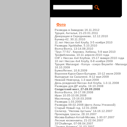
Фото
Разведка в Завидово 16.11.2012
Турция, Анталья, 21-23.01.2011
Декорации в Середниково, 12.12.2010
Бункер-42, 30.11.2010
11 лет Ниссан 4х4 Клубу, 3-5 ноября 2010
Разведка Уgoldайки, 5.10.2010
Волга-Волга, 13-14.08.2010
"Груз 77-51", Кировск, Хибины, 5-9 мая 2010
ТрофиКлиника, 10-11 апреля 2010 года
СНГ с Ниссан 4х4 Клубом, 15-17 января 2010 года
10 лет Ниссан 4х4 Клубу, 6-8 ноября 2009
Турция: Manavgat - Konya - озеро Beysehir - Manavga
16.10.2009
БуяноЯхтинг, 10.8.2009
Воронеж-Курск-Орел-Бутырки, 10-12 июля 2009
Выходные на Сахалине, 8-12 мая 2009
Нижний Новгород, 1-3 мая 2009
День рождения Ниссан 4х4 Клуба, 1-3.11.2008
Разведка для ДР клуба, 19.10.2008
Солдатский мост, 27-28.09.2008
Волга-Волга, 16-17.08.2008
Иран 10.05-10.06.2008
Масленица, 15-16.03.2008
Разведка 1.03.2008
Разведка 09.02.2008 (фото Анны Утехиной)
Старый Новый год. 12.01.2008
Селигер, "Нилова пустынь" 14-16.12.2007
Прокладка трассы, 28.10.2007
Москва-Байкал-Алтай-Москва, 1-30.07.2007
Лесные космонавты, 21-22.04.2007
33'Challenge, 07-08.04.2007
"Захват бункера" 31.03.2007