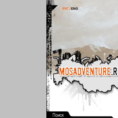
РУС |
ENG