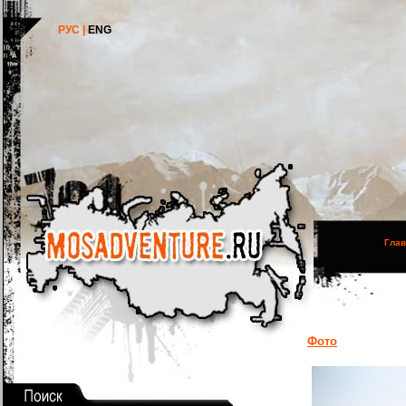
РУС |
ENG
Глав
Фото