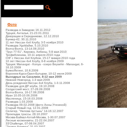
Фото
Разведка в Завидово 16.11.2012
Турция, Анталья, 21-23.01.2011
Декорации в Середниково, 12.12.2010
Бункер-42, 30.11.2010
11 лет Ниссан 4х4 Клубу, 3-5 ноября 2010
Разведка Уgoldайки, 5.10.2010
Волга-Волга, 13-14.08.2010
"Груз 77-51", Кировск, Хибины, 5-9 мая 2010
ТрофиКлиника, 10-11 апреля 2010 года
СНГ с Ниссан 4х4 Клубом, 15-17 января 2010 года
10 лет Ниссан 4х4 Клубу, 6-8 ноября 2009
Турция: Manavgat - Konya - озеро Beysehir - Manavgat, 6-
16.10.2009
БуяноЯхтинг, 10.8.2009
Воронеж-Курск-Орел-Бутырки, 10-12 июля 2009
Выходные на Сахалине, 8-12 мая 2009
Нижний Новгород, 1-3 мая 2009
День рождения Ниссан 4х4 Клуба, 1-3.11.2008
Разведка для ДР клуба, 19.10.2008
Солдатский мост, 27-28.09.2008
Волга-Волга, 16-17.08.2008
Иран 10.05-10.06.2008
Масленица, 15-16.03.2008
Разведка 1.03.2008
Разведка 09.02.2008 (фото Анны Утехиной)
Старый Новый год. 12.01.2008
Селигер, "Нилова пустынь" 14-16.12.2007
Прокладка трассы, 28.10.2007
Москва-Байкал-Алтай-Москва, 1-30.07.2007
Лесные космонавты, 21-22.04.2007
33'Challenge, 07-08.04.2007
"Захват бункера" 31.03.2007