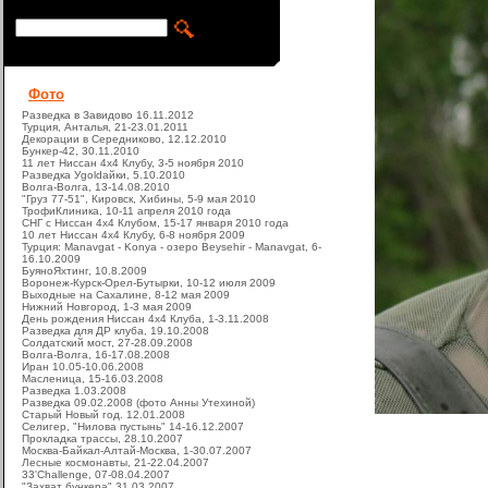
Фото
Разведка в Завидово 16.11.2012
Турция, Анталья, 21-23.01.2011
Декорации в Середниково, 12.12.2010
Бункер-42, 30.11.2010
11 лет Ниссан 4х4 Клубу, 3-5 ноября 2010
Разведка Уgoldайки, 5.10.2010
Волга-Волга, 13-14.08.2010
"Груз 77-51", Кировск, Хибины, 5-9 мая 2010
ТрофиКлиника, 10-11 апреля 2010 года
СНГ с Ниссан 4х4 Клубом, 15-17 января 2010 года
10 лет Ниссан 4х4 Клубу, 6-8 ноября 2009
Турция: Manavgat - Konya - озеро Beysehir - Manavgat, 6-
16.10.2009
БуяноЯхтинг, 10.8.2009
Воронеж-Курск-Орел-Бутырки, 10-12 июля 2009
Выходные на Сахалине, 8-12 мая 2009
Нижний Новгород, 1-3 мая 2009
День рождения Ниссан 4х4 Клуба, 1-3.11.2008
Разведка для ДР клуба, 19.10.2008
Солдатский мост, 27-28.09.2008
Волга-Волга, 16-17.08.2008
Иран 10.05-10.06.2008
Масленица, 15-16.03.2008
Разведка 1.03.2008
Разведка 09.02.2008 (фото Анны Утехиной)
Старый Новый год. 12.01.2008
Селигер, "Нилова пустынь" 14-16.12.2007
Прокладка трассы, 28.10.2007
Москва-Байкал-Алтай-Москва, 1-30.07.2007
Лесные космонавты, 21-22.04.2007
33'Challenge, 07-08.04.2007
"Захват бункера" 31.03.2007