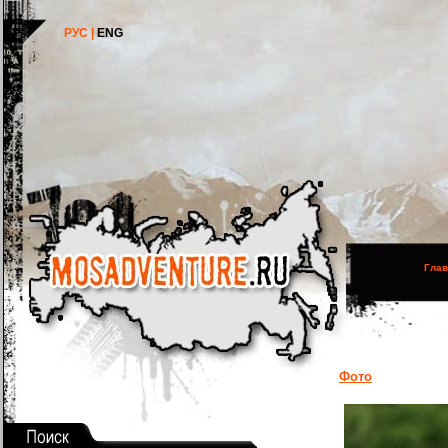
РУС |
ENG
Глав
Фото